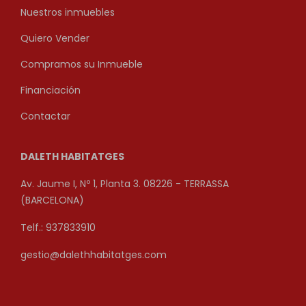
Nuestros inmuebles
Quiero Vender
Compramos su Inmueble
Financiación
Contactar
DALETH HABITATGES
Av. Jaume I, Nº 1, Planta 3. 08226 - TERRASSA
(BARCELONA)
Telf.: 937833910
gestio@dalethhabitatges.com