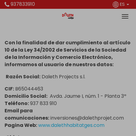
937833910
ES
Con la finalidad de dar cumplimiento al artículo
10 de la Ley 34/2002 de Servicios de la Sociedad
de la Información y Comercio Electrónico,
informamos al usuario de nuestros datos:
Razón Social:
Daleth Projects s.l.
CIF:
B65044463
Domicilio Social:
Avda. Jaume I, núm. 1 - Planta 3ª
Teléfono:
937 833 910
Email para
comunicaciones:
inversiones@dalethprojet.com
Pagina Web:
www.dalethhabitatges.com