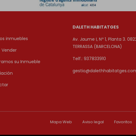
DALETH HABITATGES
os inmuebles
Av. Jaume I, Nº 1, Planta 3. 082
TERRASSA (BARCELONA)
o Vender
Telf.: 937833910
amos su Inmueble
gestio@dalethhabitatges.co
iación
ctar
Mapa Web
Aviso legal
Favoritos